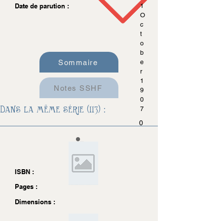
Date de parution :
1
O
c
t
o
b
Sommaire
e
r
1
Notes SSHF
9
0
Dans la même série (113) :
7
0
ISBN :
Pages :
Dimensions :