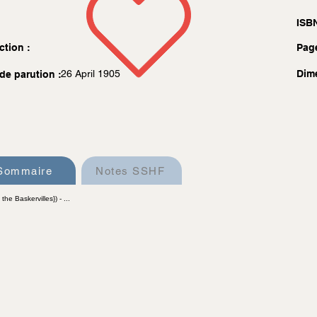
ISBN
ction :
Pag
26 April 1905
Dim
de parution :
Sommaire
Notes SSHF
he Baskervilles}) - ...