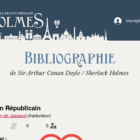
Inscrip
Bibliographie
de Sir Arthur Conan Doyle / Sherlock Holmes
n Républicain
n de Jassaud
(traducteur)
0
0
ur :