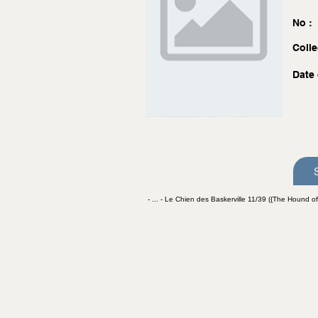
No :
Colle
Date 
- ... - Le Chien des Baskerville 11/39 ({The Hound of t