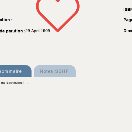
ISBN
ction :
Pag
29 April 1905
Dim
de parution :
Sommaire
Notes SSHF
he Baskervilles}) - ...