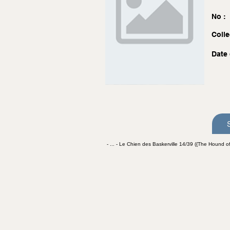
No :
Colle
Date 
- ... - Le Chien des Baskerville 14/39 ({The Hound of t