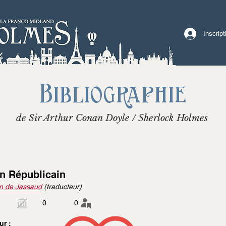
Inscrip
Bibliographie
de Sir Arthur Conan Doyle / Sherlock Holmes
n Républicain
n de Jassaud
(traducteur)
0
0
ur :