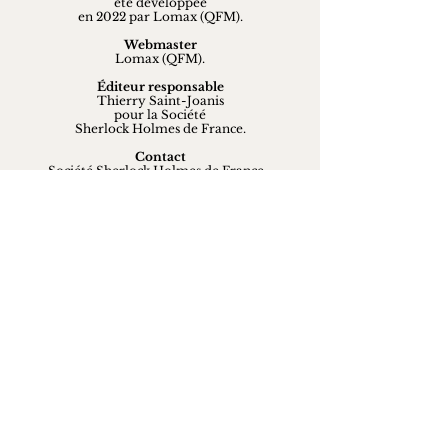
été développée
en 2022 par Lomax (QFM).
Webmaster
Lomax (QFM).
Éditeur responsable
Thierry Saint-Joanis
pour la Société
Sherlock Holmes de France.
Contact
Société Sherlock Holmes de France -
SSHF - Les Quincailliers de la Franco-
Midland, Association (loi 1901).
15, rue Grande
03370 Saint-Sauvier
France
sshf@sshf.com
Restez en contact
Rejoignez-nous sur les réseaux sociaux :