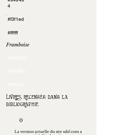
4
#f3f1ed
#ffffff
Framboise
#b5002c
#f04d6a
#fabfca
Livres recensés dans la
bibliographie
0
La version actuelle du site sshf.com a