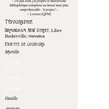
« Un peu snob, j'ai préféré ce maniérisme
bibliophilique (colophon) au banal mais plus
compréhensible : "à propos". »
– Lomax (QFM)
Typographie
Birmingham New Street
, Libre
Baskerville,
Helvetica
Palette de couleurs
Myrtille
#33495
d
#577c9e
#b3c4d5
Vanille
#94949