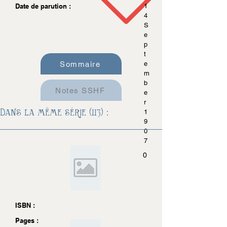
Date de parution :
1
4
S
e
p
t
Sommaire
e
m
b
Notes SSHF
e
r
Dans la même série (113) :
1
9
0
7
0
ISBN :
Pages :