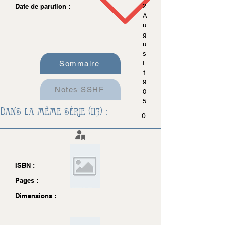
Date de parution :
2
A
u
g
u
s
Sommaire
t
1
9
Notes SSHF
0
5
Dans la même série (113) :
0
ISBN :
Pages :
Dimensions :