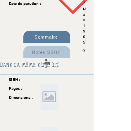
Date de parution :
7
M
a
y
1
9
Sommaire
0
5
0
Notes SSHF
Dans la même série (113) :
ISBN :
Pages :
Dimensions :