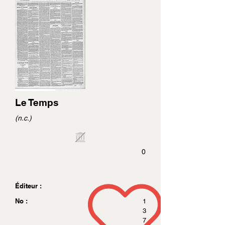
Le Temps
(n.c.)
0
Éditeur :
No :
1
3
7