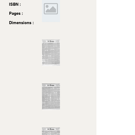
ISBN :
Pages :
Dimensions :