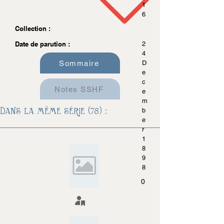
1
6
Collection :
Date de parution :
2
4
Sommaire
D
e
c
Notes SSHF
e
m
Dans la même série (78) :
b
e
r
1
8
9
8
0