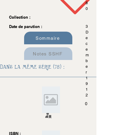
8
0
Collection :
Date de parution :
3
D
Sommaire
e
c
e
Notes SSHF
m
b
Dans la même série (78) :
e
r
1
9
1
2
0
ISBN :