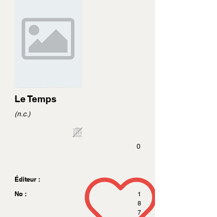
Le Temps
(n.c.)
0
Éditeur :
No :
1
8
7