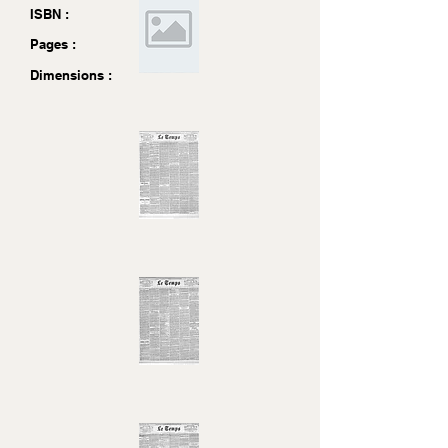
ISBN :
Pages :
Dimensions :