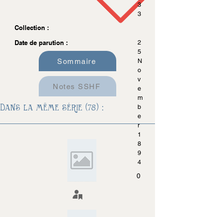
3
3
Collection :
Date de parution :
2
5
Sommaire
N
o
v
Notes SSHF
e
m
Dans la même série (78) :
b
e
r
1
8
9
4
0