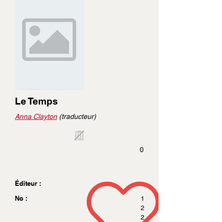
Le Temps
Anna Clayton
(traducteur)
0
Éditeur :
No :
1
2
2