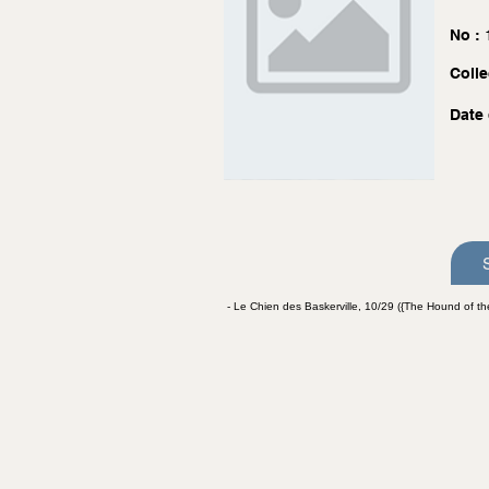
No :
Colle
Date 
- Le Chien des Baskerville, 10/29 ({The Hound of the