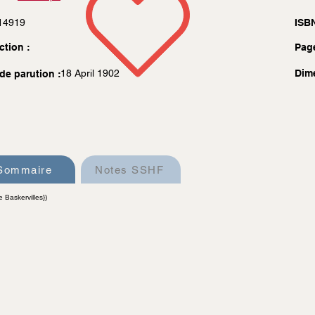
14919
ISBN
ction :
Pag
18 April 1902
Dim
de parution :
Sommaire
Notes SSHF
 Baskervilles})