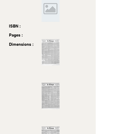
ISBN :
Pages :
Dimensions :