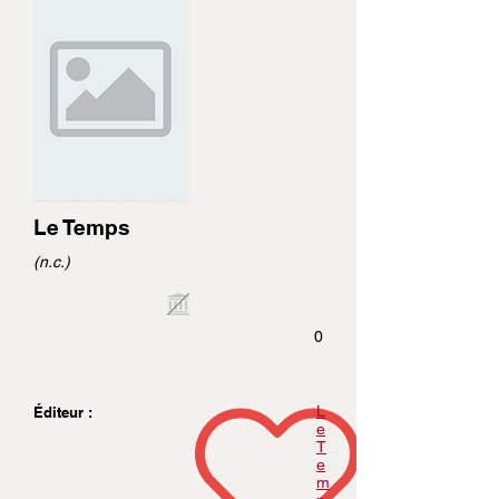
Le Temps
(n.c.)
0
L
Éditeur :
e
T
e
m