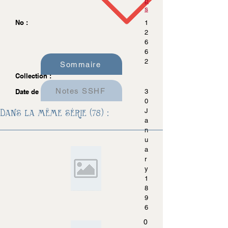
p
s
No :
1
2
6
6
2
Sommaire
Collection :
Notes SSHF
Date de parution :
3
0
Dans la même série (78) :
J
a
n
u
a
r
y
1
8
9
6
0