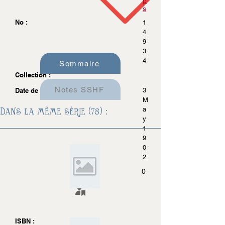
p
s
No :
1
4
9
3
4
Sommaire
Collection :
Notes SSHF
Date de parution :
3
M
Dans la même série (78) :
a
y
1
9
0
2
0
ISBN :