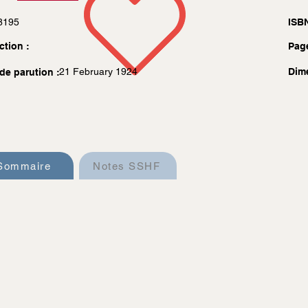
8195
ISBN
ction :
Pag
21 February 1924
Dim
de parution :
Sommaire
Notes SSHF