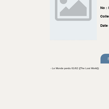
No :
Colle
Date 
- Le Monde perdu 61/62 ({The Lost World})