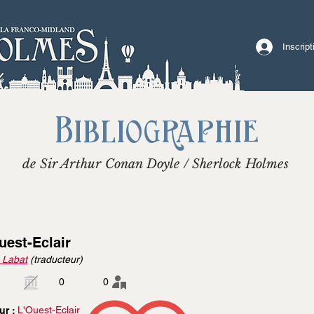
Inscrip
Bibliographie
de Sir Arthur Conan Doyle / Sherlock Holmes
uest-Eclair
 Labat
(traducteur)
0
0
L'Ouest-Eclair
ur :