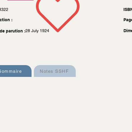
8322
ISBN
ction :
Pag
28 July 1924
Dim
de parution :
Sommaire
Notes SSHF