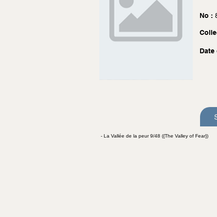
No :
Colle
Date 
- La Vallée de la peur 9/48 ({The Valley of Fear})