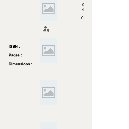
2
4
0
ISBN :
Pages :
Dimensions :