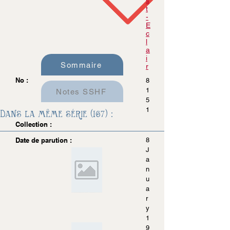
s
t
-
E
c
l
a
i
Sommaire
r
No :
8
1
Notes SSHF
5
1
Dans la même série (167) :
Collection :
Date de parution :
8
J
a
n
u
a
r
y
1
9