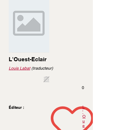
L'Ouest-Eclair
Louis Labat
(traducteur)
0
L
Éditeur :
'
O
u
e