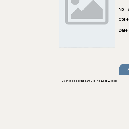
No :
Colle
Date 
- Le Monde perdu 53/62 ({The Lost World})