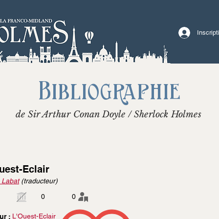
Inscrip
Bibliographie
de Sir Arthur Conan Doyle / Sherlock Holmes
uest-Eclair
 Labat
(traducteur)
0
0
L'Ouest-Eclair
ur :