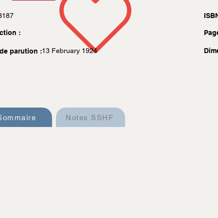
8187
ISBN
ction :
Pag
13 February 1924
Dim
de parution :
Sommaire
Notes SSHF