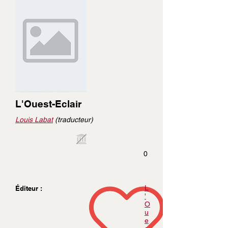
L'Ouest-Eclair
Louis Labat
(traducteur)
0
L
Éditeur :
'
O
u
e