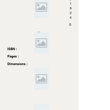
1
9
2
4
0
ISBN :
Pages :
Dimensions :