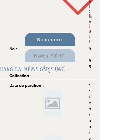
s
t
-
E
c
l
a
i
Sommaire
r
No :
8
1
Notes SSHF
8
5
Dans la même série (167) :
Collection :
Date de parution :
1
1
F
e
b
r
u
a
r
y