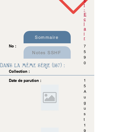
s
t
-
E
c
l
a
i
Sommaire
r
No :
7
5
Notes SSHF
9
0
Dans la même série (167) :
Collection :
Date de parution :
1
5
A
u
g
u
s
t
1
9