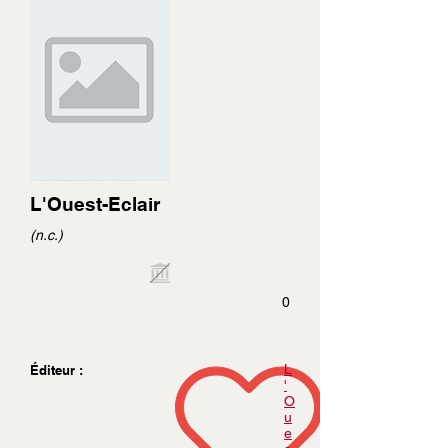
L'Ouest-Eclair
(n.c.)
0
L
Éditeur :
'
O
u
e