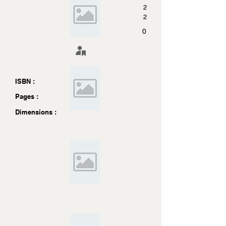
2
2
0
ISBN :
Pages :
Dimensions :