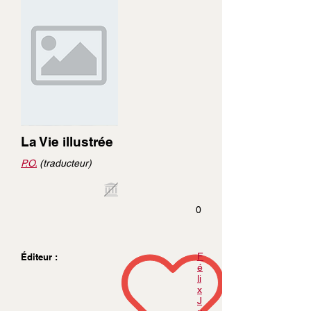
La Vie illustrée
P.O.
(traducteur)
0
F
Éditeur :
é
li
x
J