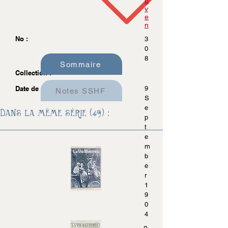
u
v
e
n
No :
3
0
8
Sommaire
Collection :
Date de parution :
9
Notes SSHF
S
e
Dans la même série (49) :
p
t
e
m
b
e
r
1
9
0
4