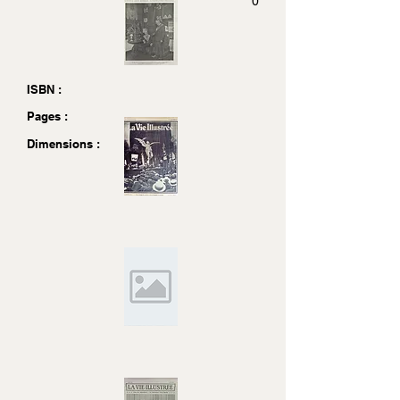
0
ISBN :
Pages :
Dimensions :