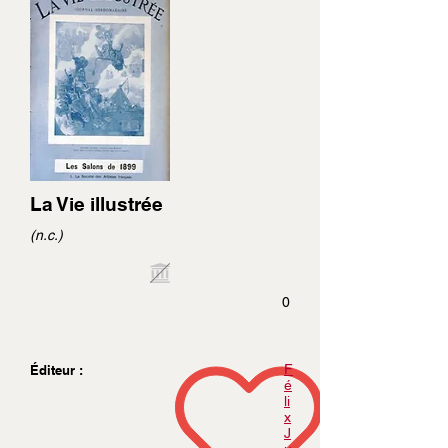
La Vie illustrée
(n.c.)
0
F
Éditeur :
é
li
x
J