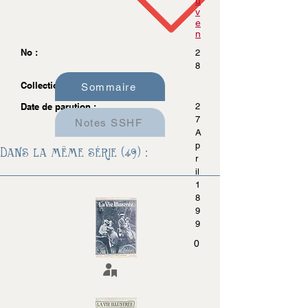
u
v
e
n
No :
2
8
Collection :
Sommaire
Date de parution :
2
7
Notes SSHF
A
p
Dans la même série (49) :
r
il
1
8
9
9
0