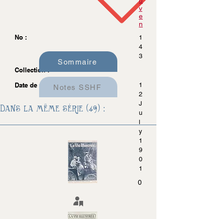
u
v
e
n
No :
1
4
3
Sommaire
Collection :
Date de parution :
1
Notes SSHF
2
J
Dans la même série (49) :
u
l
y
1
9
0
1
0