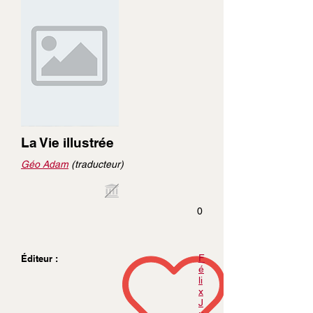
La Vie illustrée
Géo Adam
(traducteur)
0
F
Éditeur :
é
li
x
J