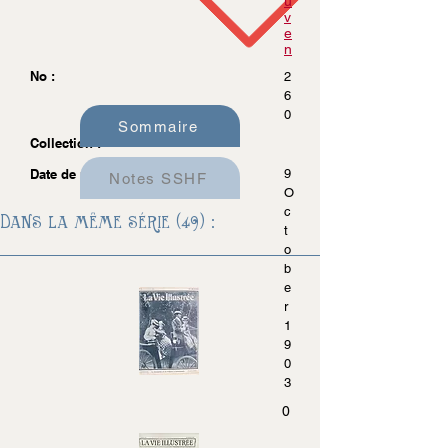
u
v
e
n
No :
2
6
0
Sommaire
Collection :
Date de parution :
9
Notes SSHF
O
c
Dans la même série (49) :
t
o
b
e
r
1
9
0
3
0