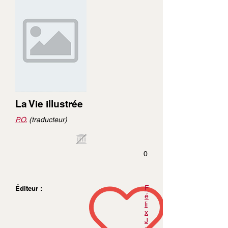
La Vie illustrée
P.O.
(traducteur)
0
F
Éditeur :
é
li
x
J