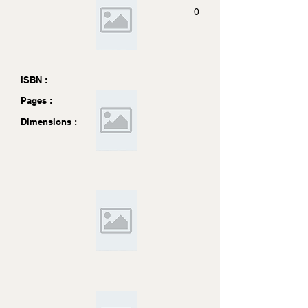
0
ISBN :
Pages :
Dimensions :