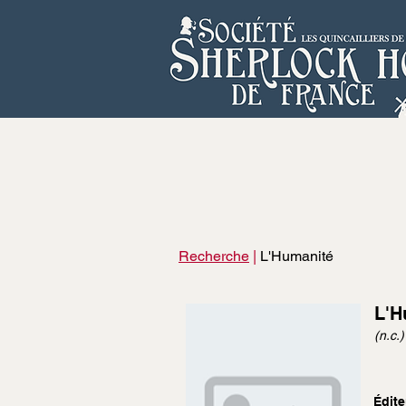
Recherche
|
L'Humanité
L'H
(n.c.)
Édite