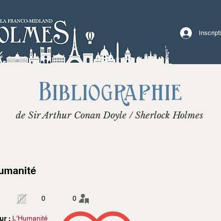
Inscrip
Bibliographie
de Sir Arthur Conan Doyle / Sherlock Holmes
umanité
0
0
L'Humanité
ur :