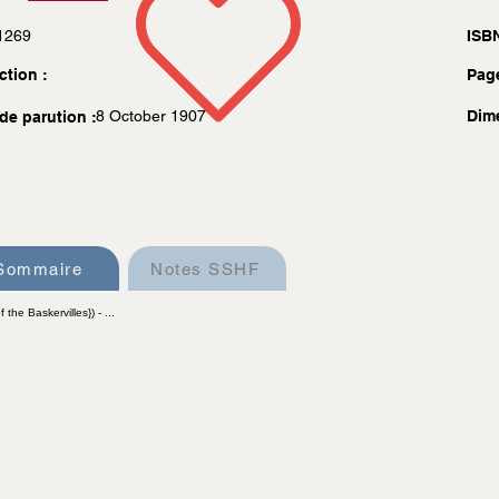
1269
ISBN
ction :
Pag
8 October 1907
Dim
de parution :
Sommaire
Notes SSHF
the Baskervilles}) - ...