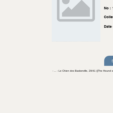
No :
Colle
Date 
- ... - Le Chien des Baskerville, 29/41 ({The Hound of 