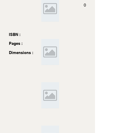
0
ISBN :
Pages :
Dimensions :