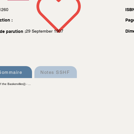
1260
ISBN
ction :
Pag
29 September 1907
Dim
de parution :
Sommaire
Notes SSHF
the Baskervilles}) - ...