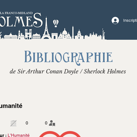
Inscrip
Bibliographie
de Sir Arthur Conan Doyle / Sherlock Holmes
umanité
0
0
L'Humanité
ur :