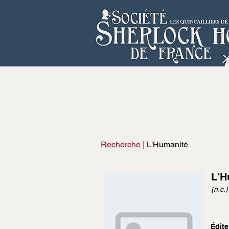
Recherche
|
L'Humanité
L'H
(n.c.)
Édite