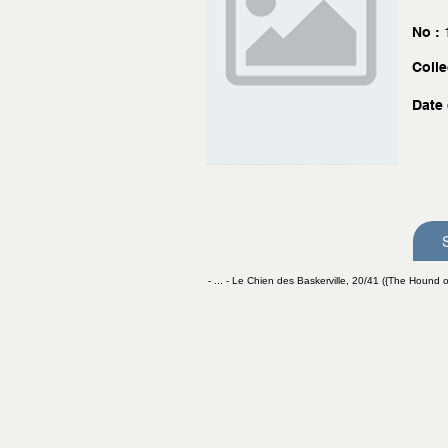
No :
Colle
Date 
- ... - Le Chien des Baskerville, 20/41 ({The Hound of 