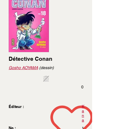
Détective Conan
Gosho AOYAMA
(dessin)
0
K
Éditeur :
a
n
a
No :
1