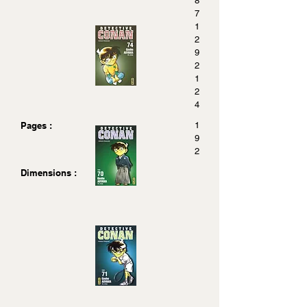
8
7
1
2
9
2
1
2
4
Pages :
1
9
2
Dimensions :