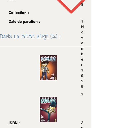
8
Collection :
Date de parution :
1
N
o
Dans la même série (74) :
v
e
m
b
e
r
1
9
9
9
2
ISBN :
2