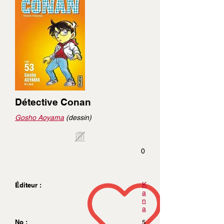
Détective Conan
Gosho Aoyama
(dessin)
0
K
Éditeur :
a
n
a
No :
5