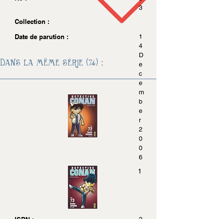
3
Collection :
Date de parution :
1
4
D
Dans la même série (74) :
e
c
e
m
b
e
r
2
0
0
6
1