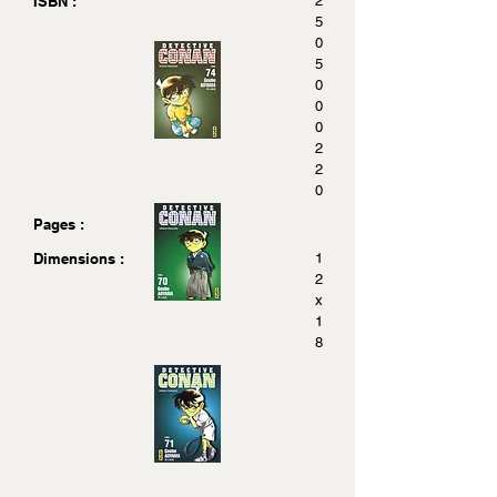
ISBN :
2
5
0
5
0
0
0
2
2
0
Pages :
Dimensions :
1
2
x
1
8