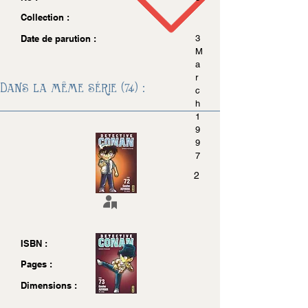
Collection :
Date de parution :
3
M
a
r
Dans la même série (74) :
c
h
1
9
9
7
2
ISBN :
Pages :
Dimensions :