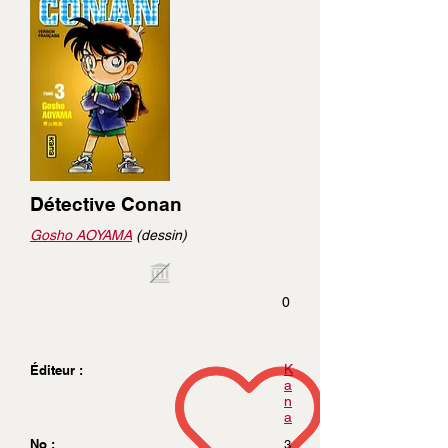
Détective Conan
Gosho AOYAMA
(dessin)
0
K
Éditeur :
a
n
a
No :
3