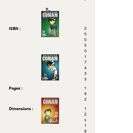
ISBN :
2
5
0
5
0
1
7
4
3
3
Pages :
1
9
2
Dimensions :
1
2
x
1
8