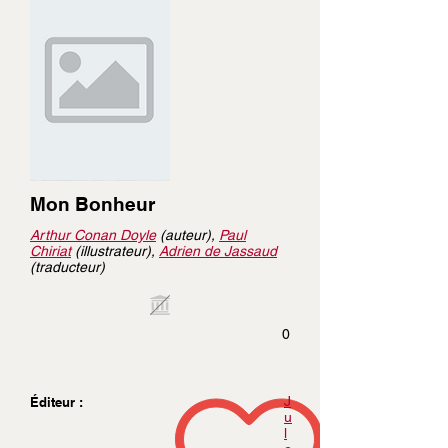
Mon Bonheur
Arthur Conan Doyle
(auteur),
Paul
Chiriat
(illustrateur),
Adrien de Jassaud
(traducteur)
0
J
Éditeur :
u
l