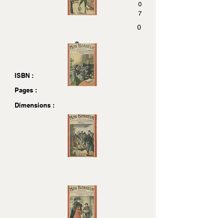
0
7
0
ISBN :
Pages :
Dimensions :