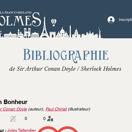
Inscrip
Bibliographie
de Sir Arthur Conan Doyle / Sherlock Holmes
 Bonheur
r Conan Doyle
(auteur),
Paul Chiriat
(illustrateur)
0
0
Jules Tallandier
ur :