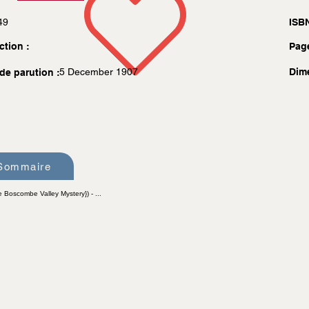
49
ISBN
ction :
Pag
5 December 1907
Dim
de parution :
Sommaire
e Boscombe Valley Mystery}) - ...