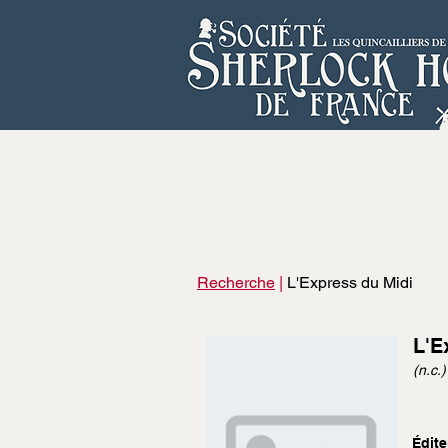
Recherche
|
L'Express du Midi
L'E
(n.c.)
Édite