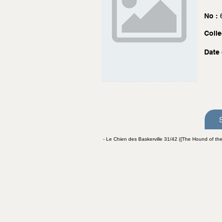
No :
Colle
Date 
- Le Chien des Baskerville 31/42 ({The Hound of the 