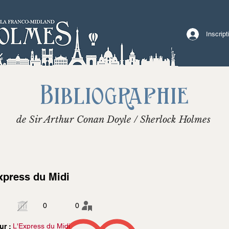
Inscrip
Bibliographie
de Sir Arthur Conan Doyle / Sherlock Holmes
xpress du Midi
0
0
L'Express du Midi
ur :