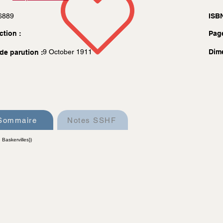
6889
ISBN
ction :
Pag
9 October 1911
Dim
de parution :
Sommaire
Notes SSHF
Baskervilles})