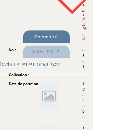
r
e
s
s
d
u
M
i
Sommaire
d
i
No :
6
Notes SSHF
8
8
Dans la même série (42) :
1
Collection :
Date de parution :
1
O
c
t
o
b
e
r
1