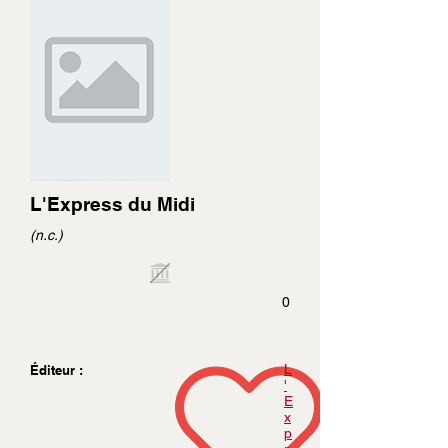
L'Express du Midi
(n.c.)
0
L
Éditeur :
'
E
x
p