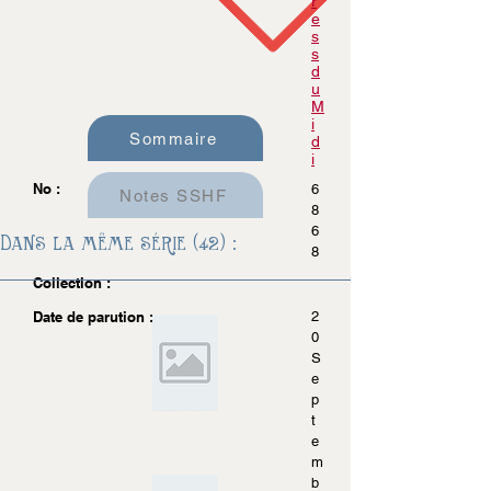
r
e
s
s
d
u
M
i
Sommaire
d
i
No :
6
Notes SSHF
8
6
Dans la même série (42) :
8
Collection :
Date de parution :
2
0
S
e
p
t
e
m
b