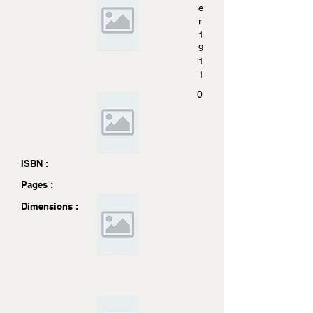
e
r
1
9
1
1
0
ISBN :
Pages :
Dimensions :