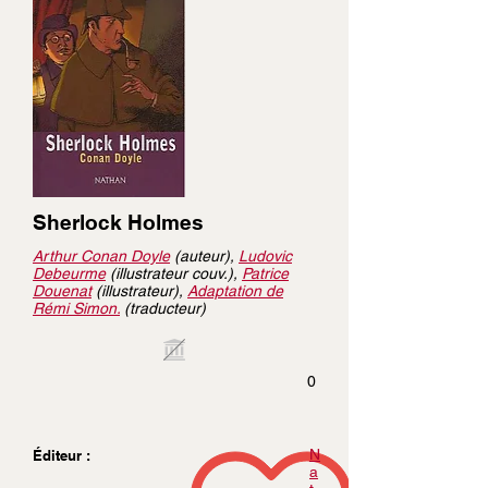
Sherlock Holmes
Arthur Conan Doyle
(auteur),
Ludovic
Debeurme
(illustrateur couv.),
Patrice
Douenat
(illustrateur),
Adaptation de
Rémi Simon.
(traducteur)
0
N
Éditeur :
a