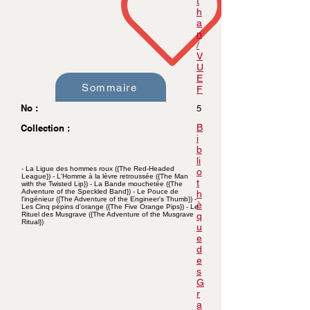
t
h
a
n
/
V
U
E
Sommaire
F
No :
5
B
Collection :
i
b
li
- La Ligue des hommes roux ({The Red-Headed
o
League}) - L'Homme à la lèvre retroussée ({The Man
t
with the Twisted Lip}) - La Bande mouchetée ({The
Adventure of the Speckled Band}) - Le Pouce de
h
l'ingénieur ({The Adventure of the Engineer's Thumb}) -
è
Les Cinq pépins d'orange ({The Five Orange Pips}) - Le
Rituel des Musgrave ({The Adventure of the Musgrave
q
Ritual})
u
e
d
e
s
G
r
a