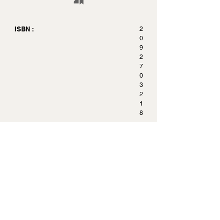
ISBN :
2
0
9
2
7
0
3
2
1
8
Pages :
1
9
2
Dimensions :
1
3
.
5
x
1
8