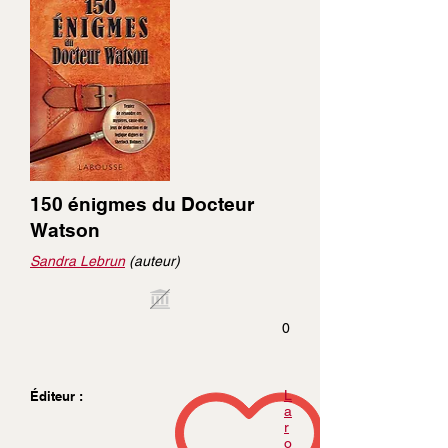
150 énigmes du Docteur
Watson
Sandra Lebrun
(auteur)
0
L
Éditeur :
a
r
o