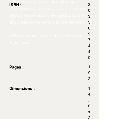
Tout en vous amusant, décryptez
ISBN :
2
150 énigmes originales et inédites,
0
testez votre esprit de déduction et
3
aiguisez votre sens de l'observation.
5
8
9
«Élémentaire, mon cher Watson» ?
7
Pas si sûr...
4
4
0
Pages :
1
9
2
Dimensions :
1
4
.
8
x
2
1
Acheter sur Amazon.fr