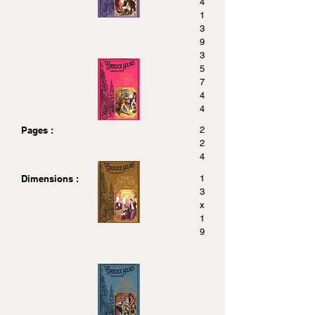
4
1
3
9
3
5
7
4
4
Pages :
2
2
4
Dimensions :
1
3
x
1
9