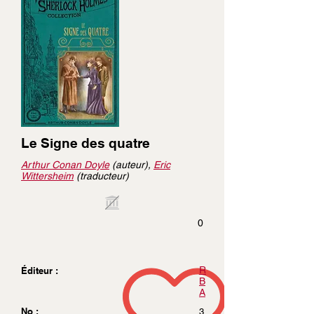
Le Signe des quatre
Arthur Conan Doyle
(auteur),
Eric
Wittersheim
(traducteur)
0
R
Éditeur :
B
A
No :
3