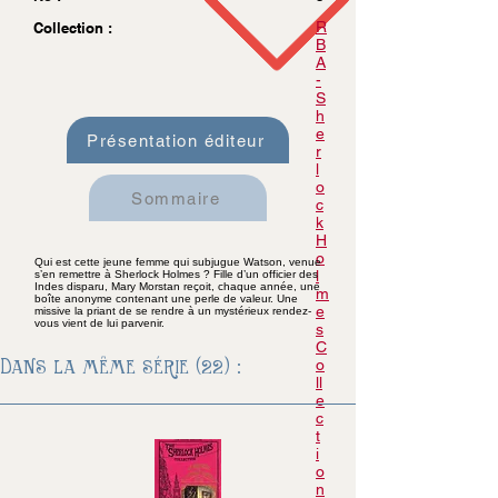
R
Collection :
B
A
-
S
h
e
Présentation éditeur
r
l
o
Sommaire
c
k
H
o
Qui est cette jeune femme qui subjugue Watson, venue
l
s’en remettre à Sherlock Holmes ? Fille d’un officier des
Indes disparu, Mary Morstan reçoit, chaque année, une
m
boîte anonyme contenant une perle de valeur. Une
e
missive la priant de se rendre à un mystérieux rendez-
vous vient de lui parvenir.
s
C
Dans la même série (22) :
o
ll
e
c
t
i
o
n