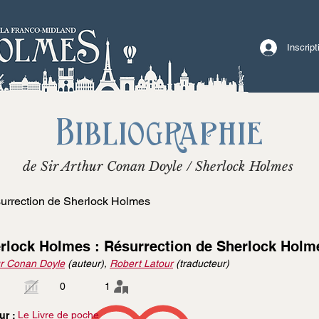
Inscrip
Bibliographie
de Sir Arthur Conan Doyle / Sherlock Holmes
urrection de Sherlock Holmes
rlock Holmes : Résurrection de Sherlock Holm
r Conan Doyle
(auteur),
Robert Latour
(traducteur)
0
1
Le Livre de poche
ur :