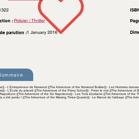
1322
ISBN
Policier / Thriller
ction :
Pag
1 January 2016
Dim
de parution :
Sommaire
se}) - L'Entrepreneur de Norwood ({The Adventure of the Norwood Builder}) - Les Hommes dansan
list}) - L'École du prieuré ({The Adventure of the Priory School}) - Peter le noir ({The Adventure of
 Napoléons ({The Adventure of the Six Napoleons}) - Les Trois étudiants ({The Adventure of the T
ts a été perdu ! ({The Adventure of the Missing Three-Quarter}) - Le Manoir de l'abbaye ({The A