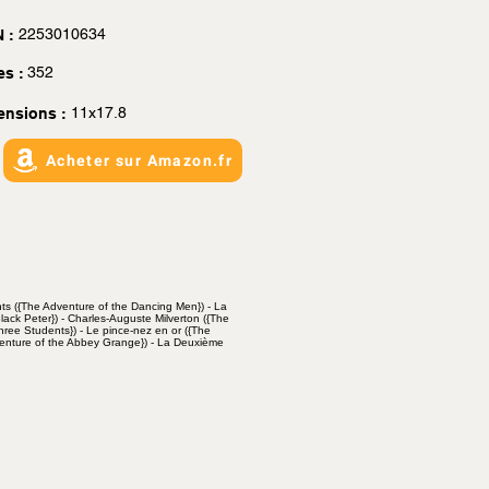
2253010634
 :
352
es :
11x17.8
ensions :
Acheter sur Amazon.fr
ts ({The Adventure of the Dancing Men}) - La
 Black Peter}) - Charles-Auguste Milverton ({The
hree Students}) - Le pince-nez en or ({The
dventure of the Abbey Grange}) - La Deuxième