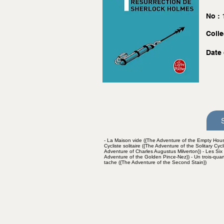
No :
Colle
Date 
- La Maison vide ({The Adventure of the Empty Hou
Cycliste solitaire ({The Adventure of the Solitary Cyc
Adventure of Charles Augustus Milverton}) - Les Six
Adventure of the Golden Pince-Nez}) - Un trois-quar
tache ({The Adventure of the Second Stain})