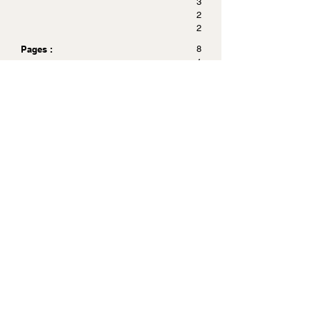
3
2
2
Pages :
8
1
5
Dimensions :
2
1
x
2
7