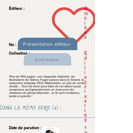
O
Éditeur :
m
n
i
b
u
s
Présentation éditeur
No :
É
Collection :
d
Sommaire
i
t
i
o
Plus de 800 pages, une maquette élaborée, les
illustrations de Sidney Paget parues dans le Strand, la
n
traduction intégrale d'Eric Wittersheim, un prix de vente
il
étudié... Tout est réuni pour faire de cet album aussi
somptueux qu'impressionnant un must pour les
l
amateurs du génial détective - et ils sont nombreux,
u
petits et grands !
s
t
Dans la même série (4) :
r
é
e
Date de parution :
1