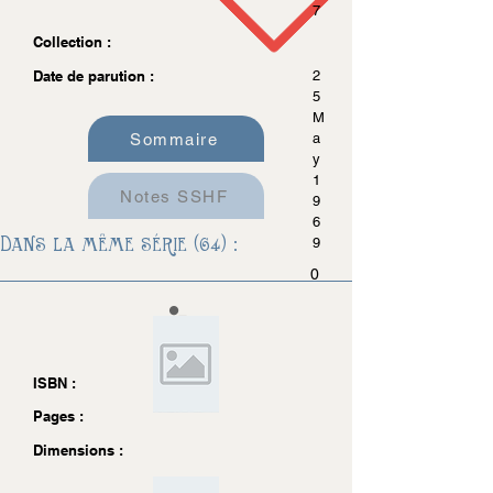
7
Collection :
Date de parution :
2
5
M
Sommaire
a
y
1
Notes SSHF
9
6
Dans la même série (64) :
9
0
ISBN :
Pages :
Dimensions :