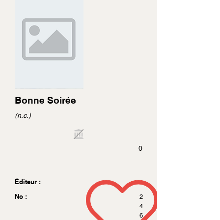
Bonne Soirée
(n.c.)
0
Éditeur :
No :
2
4
6