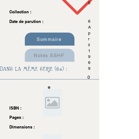
0
Collection :
Date de parution :
6
A
p
Sommaire
r
il
1
Notes SSHF
9
6
Dans la même série (64) :
9
0
ISBN :
Pages :
Dimensions :