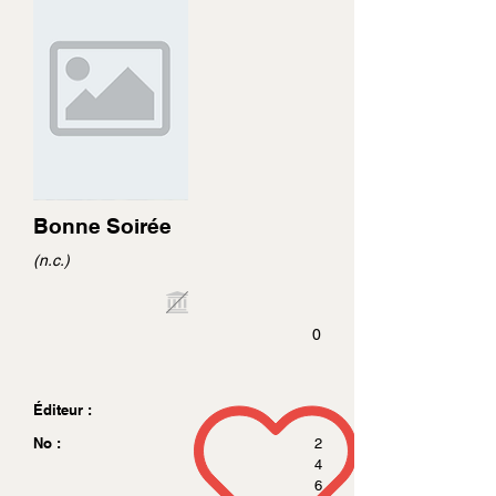
Bonne Soirée
(n.c.)
0
Éditeur :
No :
2
4
6