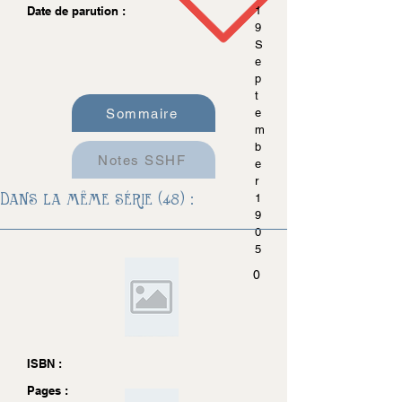
Date de parution :
1
9
S
e
p
t
Sommaire
e
m
b
Notes SSHF
e
r
Dans la même série (48) :
1
9
0
5
0
ISBN :
Pages :