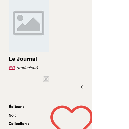
Le Journal
P.O.
(traducteur)
0
Éditeur :
No :
Collection :