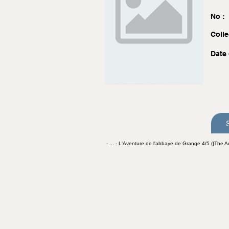
No :
Colle
Date 
- ... - L'Aventure de l'abbaye de Grange 4/5 ({The A