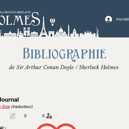
Inscrip
Bibliographie
de Sir Arthur Conan Doyle / Sherlock Holmes
Journal
 Evie
(traducteur)
0
0
ur :