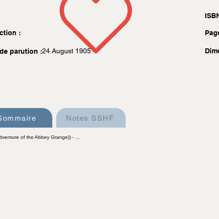
ISBN
ction :
Pag
24 August 1905
Dim
de parution :
Sommaire
Notes SSHF
dventure of the Abbey Grange}) - ...