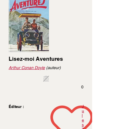
Lisez-moi Aventures
Arthur Conan Doyle
(auteur)
0
J
Éditeur :
u
l
e
s