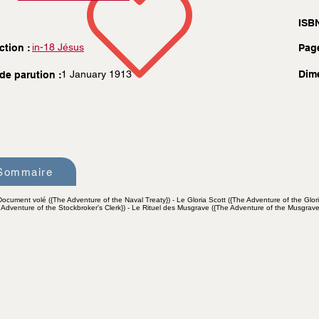
ISBN
in-18 Jésus
ction :
Pag
1 January 1913
Dim
de parution :
Sommaire
e Document volé ({The Adventure of the Naval Treaty}) - Le Gloria Scott ({The Adventure of the Glor
dventure of the Stockbroker's Clerk}) - Le Rituel des Musgrave ({The Adventure of the Musgrave 