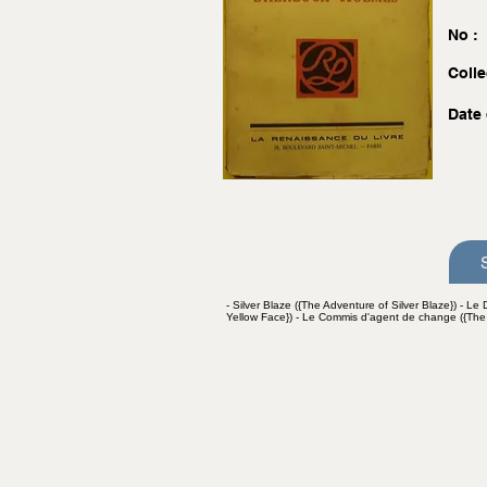
No :
Colle
Date 
- Silver Blaze ({The Adventure of Silver Blaze}) - L
Yellow Face}) - Le Commis d'agent de change ({The A