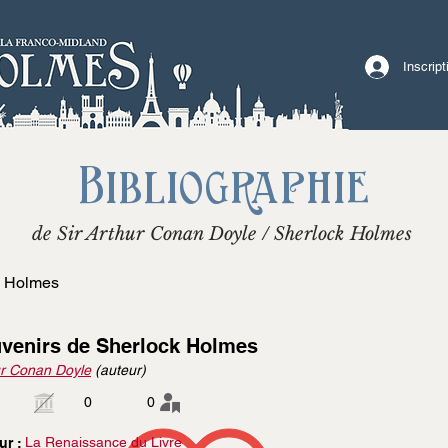
Inscrip
Bibliographie
de Sir Arthur Conan Doyle / Sherlock Holmes
k Holmes
venirs de Sherlock Holmes
r Conan Doyle
(auteur)
0
0
La Renaissance du Livre
ur :