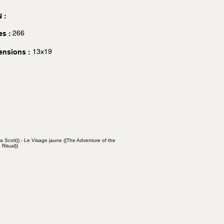
 :
266
es :
13x19
ensions :
ia Scott}) - Le Visage jaune ({The Adventure of the
Ritual})