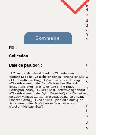
r
e
d
e
p
o
c
h
Sommaire
e
No :
Collection :
Date de parution :
1
J
- L'Aventure de Wisteria Lodge ({The Adventure of
a
Wisteria Lodge}) - La Boîte en carton ({The Adventure
of the Cardboard Box}) - L'Aventure du cercle rouge
n
({The Adventure of the Red Circle}) - Les Plans du
Bruce Partington ({The Adventure of the Bruce-
u
Partington Plans}) - L'Aventure du détective agonisant
a
({The Adventure of the Dying Detective}) - La Disparition
de Lady Frances Carfax ({The Disappearance of Lady
r
Frances Carfax}) - L'Aventure du pied du diable ({The
Adventure of the Devil's Foot}) - Son dernier coup
y
d'archet ({His Last Bow})
1
9
8
5