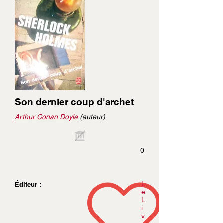
Son dernier coup d'archet
Arthur Conan Doyle
(auteur)
0
L
Éditeur :
e
L
i
v