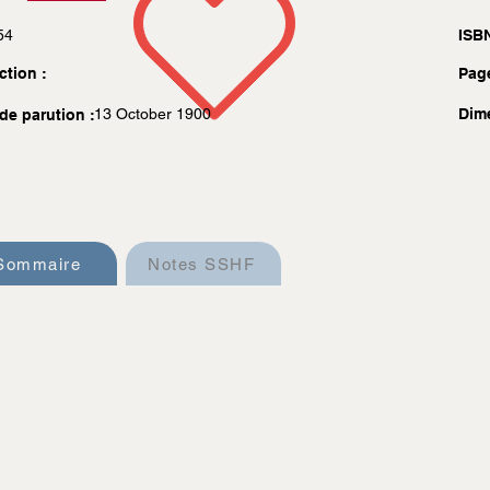
54
ISBN
ction :
Pag
13 October 1900
Dim
de parution :
Sommaire
Notes SSHF