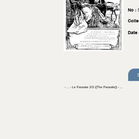
No :
Colle
Date 
- ... - Le Parasite 3/3 ({The Parasite}) - ...