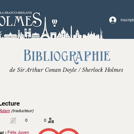
Inscrip
Bibliographie
de Sir Arthur Conan Doyle / Sherlock Holmes
Lecture
Adam
(traducteur)
0
0
Félix Juven
ur :