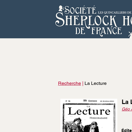
Recherche
|
La Lecture
La 
Géo 
Édite