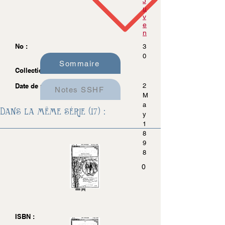
J
u
v
e
n
No :
3
0
Sommaire
Collection :
Date de parution :
2
Notes SSHF
M
a
Dans la même série (17) :
y
1
8
9
8
0
ISBN :