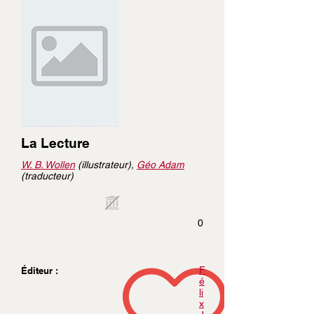
La Lecture
W. B. Wollen
(illustrateur),
Géo Adam
(traducteur)
0
F
Éditeur :
é
li
x